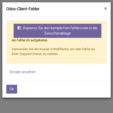
×
Odoo-Client-Fehler
Kopieren Sie den kompletten Fehlercode in die
Zwischenablage
ein Fehler ist aufgetreten
Sign In
Contact
Verwenden Sie die Kopier-Schaltfläche, um den Fehler an
Ihren Support-Dienst zu melden.
Products
Agricultural Machinery
Details ansehen
Ok