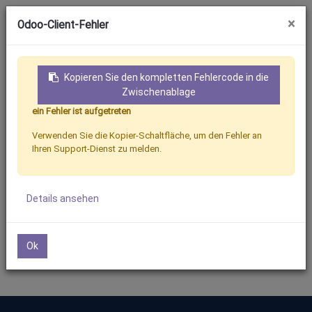
×
Odoo-Client-Fehler
Kopieren Sie den kompletten Fehlercode in die
Zwischenablage
ein Fehler ist aufgetreten
Sign In
Contact
Verwenden Sie die Kopier-Schaltfläche, um den Fehler an
Ihren Support-Dienst zu melden.
Review Order
Details ansehen
Your cart is empty!
Ok
Continue