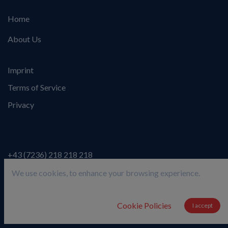
Home
About Us
Imprint
Terms of Service
Privacy
+43 (7236) 218 218 218
info@bikecitizens.net
We use cookies, to enhance your browsing experience.
info@smettly.com
Cookie Policies
I accept
Facebook