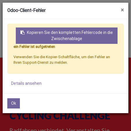
×
Odoo-Client-Fehler
Kopieren Sie den kompletten Fehlercode in die
Zwischenablage
ein Fehler ist aufgetreten
Anmeldung
Kontakt
Verwenden Sie die Kopier-Schaltfläche, um den Fehler an
Ihren Support-Dienst zu melden.
Details ansehen
EUROPÄISCHE MOBILITÄTSWOCHE · 16.–22.
SEPTEMBER 2026
INTERNATIONAL
Ok
CYCLING CHALLENGE
Radfahren verbindet. Veranstalten Sie