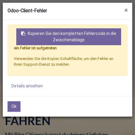
×
Odoo-Client-Fehler
Kopieren Sie den kompletten Fehlercode in die
Zwischenablage
ein Fehler ist aufgetreten
Anmeldung
Kontakt
Verwenden Sie die Kopier-Schaltfläche, um den Fehler an
Ihren Support-Dienst zu melden.
Details ansehen
ENTDECKE DIE
FREUDE AM FAHRRAD
Ok
FAHREN
Mit Bike Citizens kannst du deinen täglichen