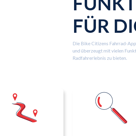
FUNKT
FÜR D
Die Bike Citizens Fahrrad-App 
und überzeugt mit vielen Funkt
Radfahrerlebnis zu bieten.